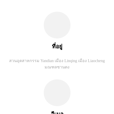
ที่อยู่
สวนอุตสาหกรรม Yandian เมือง Linqing เมือง Liaocheng
มณฑลซานตง