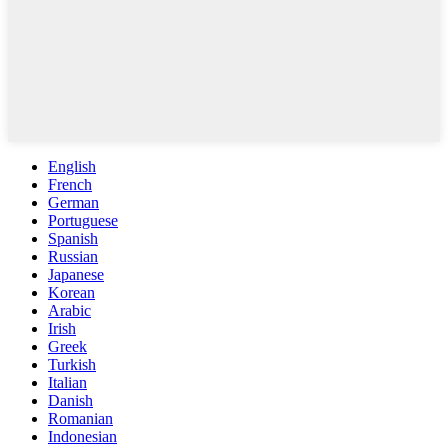
English
French
German
Portuguese
Spanish
Russian
Japanese
Korean
Arabic
Irish
Greek
Turkish
Italian
Danish
Romanian
Indonesian