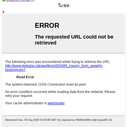
วีแชท
x