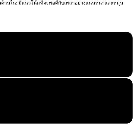
นด้านใน: มีแนวโน้มที่จะพอดีกับเพลาอย่างแน่นหนาและหมุน