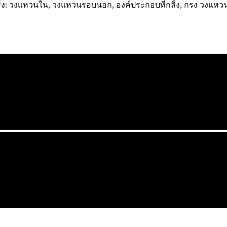
ิ่ง: วงแหวนใน, วงแหวนรอบนอก, องค์ประกอบที่กลิ้ง, กรง วงแหว