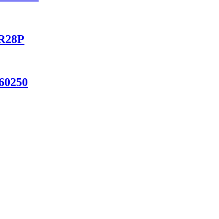
NR28P
-60250