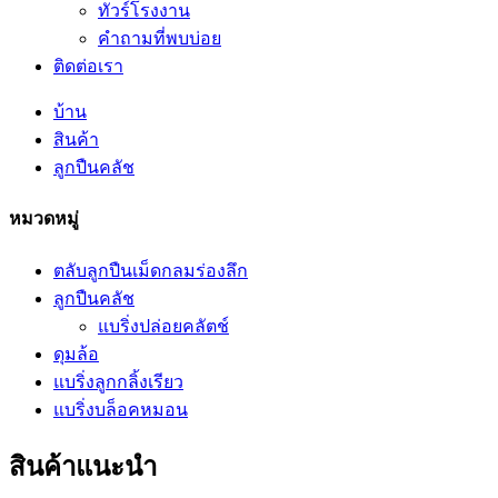
ทัวร์โรงงาน
คำถามที่พบบ่อย
ติดต่อเรา
บ้าน
สินค้า
ลูกปืนคลัช
หมวดหมู่
ตลับลูกปืนเม็ดกลมร่องลึก
ลูกปืนคลัช
แบริ่งปล่อยคลัตช์
ดุมล้อ
แบริ่งลูกกลิ้งเรียว
แบริ่งบล็อคหมอน
สินค้าแนะนำ