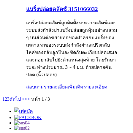
แบริ่งปล่อยคลัตช์ 3151066032
แบริ่งปล่อยคลัตช์ถูกติดตั้งระหว่างคลัตช์และ
ระบบส่งกำลังบ่าแบริ่งปล่อยถูกหุ้มอย่างหลวม
ๆ บนส่วนต่อขยายท่อของฝาครอบแบริ่งของ
เพลาแรกของระบบส่งกำลังผ่านสปริงกลับ
ไหล่ของตลับลูกปืนจะชิดกับตะเกียบปลดเสมอ
และถอยกลับไปยังตำแหน่งสุดท้าย โดยรักษา
ระยะห่างประมาณ 3 ~ 4 มม. ด้วยปลายคัน
ปลด (นิ้วปล่อย)
สอบถามรายละเอียดเพิ่มเติม
รายละเอียด
1
2
3
ถัดไป >
>>
หน้า 1 / 3