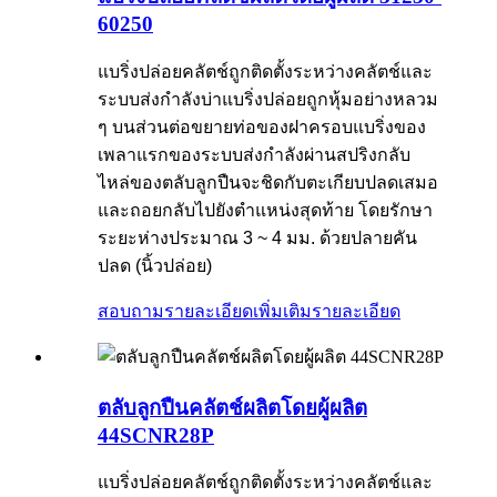
60250
แบริ่งปล่อยคลัตช์ถูกติดตั้งระหว่างคลัตช์และ
ระบบส่งกำลังบ่าแบริ่งปล่อยถูกหุ้มอย่างหลวม
ๆ บนส่วนต่อขยายท่อของฝาครอบแบริ่งของ
เพลาแรกของระบบส่งกำลังผ่านสปริงกลับ
ไหล่ของตลับลูกปืนจะชิดกับตะเกียบปลดเสมอ
และถอยกลับไปยังตำแหน่งสุดท้าย โดยรักษา
ระยะห่างประมาณ 3 ~ 4 มม. ด้วยปลายคัน
ปลด (นิ้วปล่อย)
สอบถามรายละเอียดเพิ่มเติม
รายละเอียด
ตลับลูกปืนคลัตช์ผลิตโดยผู้ผลิต
44SCNR28P
แบริ่งปล่อยคลัตช์ถูกติดตั้งระหว่างคลัตช์และ