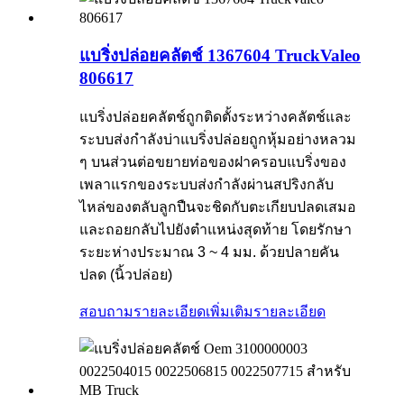
แบริ่งปล่อยคลัตช์ 1367604 TruckValeo
806617
แบริ่งปล่อยคลัตช์ถูกติดตั้งระหว่างคลัตช์และ
ระบบส่งกำลังบ่าแบริ่งปล่อยถูกหุ้มอย่างหลวม
ๆ บนส่วนต่อขยายท่อของฝาครอบแบริ่งของ
เพลาแรกของระบบส่งกำลังผ่านสปริงกลับ
ไหล่ของตลับลูกปืนจะชิดกับตะเกียบปลดเสมอ
และถอยกลับไปยังตำแหน่งสุดท้าย โดยรักษา
ระยะห่างประมาณ 3 ~ 4 มม. ด้วยปลายคัน
ปลด (นิ้วปล่อย)
สอบถามรายละเอียดเพิ่มเติม
รายละเอียด