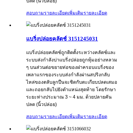
ปลด (นิ้วปล่อย)
สอบถามรายละเอียดเพิ่มเติม
รายละเอียด
แบริ่งปล่อยคลัตช์ 3151245031
แบริ่งปล่อยคลัตช์ถูกติดตั้งระหว่างคลัตช์และ
ระบบส่งกำลังบ่าแบริ่งปล่อยถูกหุ้มอย่างหลวม
ๆ บนส่วนต่อขยายท่อของฝาครอบแบริ่งของ
เพลาแรกของระบบส่งกำลังผ่านสปริงกลับ
ไหล่ของตลับลูกปืนจะชิดกับตะเกียบปลดเสมอ
และถอยกลับไปยังตำแหน่งสุดท้าย โดยรักษา
ระยะห่างประมาณ 3 ~ 4 มม. ด้วยปลายคัน
ปลด (นิ้วปล่อย)
สอบถามรายละเอียดเพิ่มเติม
รายละเอียด