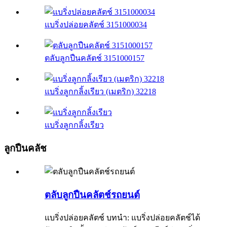
แบริ่งปล่อยคลัตช์ 3151000034
ตลับลูกปืนคลัตช์ 3151000157
แบริ่งลูกกลิ้งเรียว (เมตริก) 32218
แบริ่งลูกกลิ้งเรียว
ลูกปืนคลัช
ตลับลูกปืนคลัตช์รถยนต์
แบริ่งปล่อยคลัตช์ บทนำ: แบริ่งปล่อยคลัตช์ได้