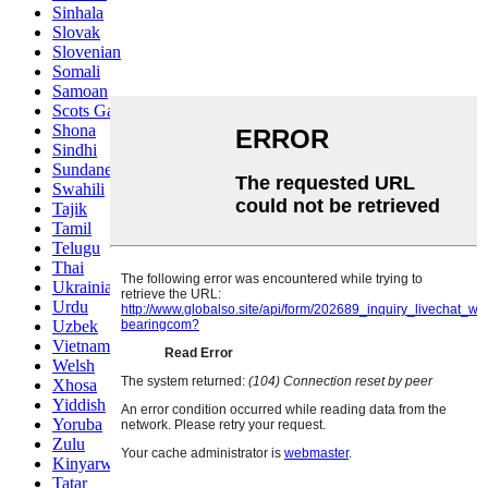
Sinhala
Slovak
Slovenian
Somali
Samoan
Scots Gaelic
Shona
Sindhi
Sundanese
Swahili
Tajik
Tamil
Telugu
Thai
Ukrainian
Urdu
Uzbek
Vietnamese
Welsh
Xhosa
Yiddish
Yoruba
Zulu
Kinyarwanda
Tatar