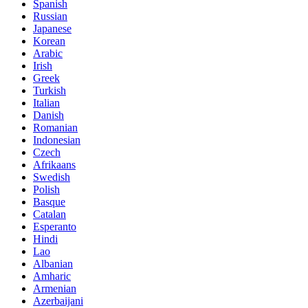
Spanish
Russian
Japanese
Korean
Arabic
Irish
Greek
Turkish
Italian
Danish
Romanian
Indonesian
Czech
Afrikaans
Swedish
Polish
Basque
Catalan
Esperanto
Hindi
Lao
Albanian
Amharic
Armenian
Azerbaijani