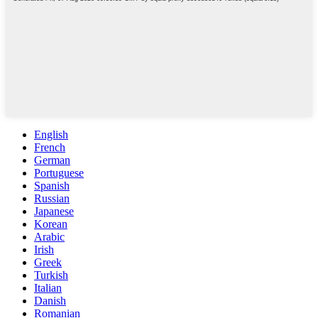
English
French
German
Portuguese
Spanish
Russian
Japanese
Korean
Arabic
Irish
Greek
Turkish
Italian
Danish
Romanian