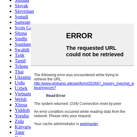
Sinhala
Slovak
Slovenian
Somali
Samoan
Scots Gaelic
Shona
Sindhi
Sundanese
Swahili
Tajik
Tamil
Telugu
Thai
Ukrainian
Urdu
Uzbek
Vietnamese
Welsh
Xhosa
Yiddish
Yoruba
Zulu
Kinyarwanda
Tatar