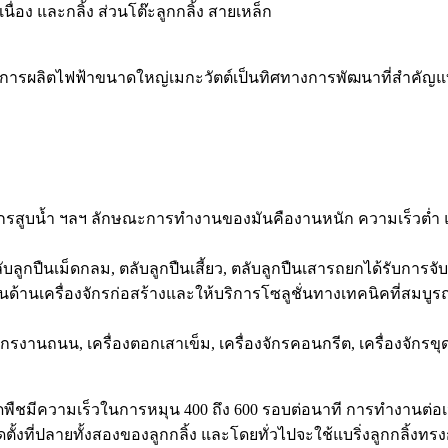
ื่อง และกลิ้ง ส่วนโต๊ะลูกกลิ้ง สายเหล็ก
รผลิตไฟฟ้าขนาดใหญ่เมกะวัตต์เป็นทิศทางการพัฒนาที่สำคัญแบริ
รื่องจักรสูบน้ำ ฯลฯ ลักษณะการทำงานของมันคืองานหนัก ความเร็วต
ลูกปืนเม็ดกลม, ตลับลูกปืนเสี้ยว, ตลับลูกปืนเสารถยกได้รับการจับค
ณในด้านเครื่องจักรก่อสร้างและให้บริการโซลูชั่นทางเทคนิคที่สมบู
ักรงานถนน, เครื่องตอกเสาเข็ม, เครื่องจักรคอนกรีต, เครื่องจักรขุด
มล็ดพืชมีความเร็วในการหมุน 400 ถึง 600 รอบต่อนาที การทำงานต่อ
ิดตั้งที่ปลายทั้งสองของลูกกลิ้ง และโดยทั่วไปจะใช้แบริ่งลูกกลิ้งท