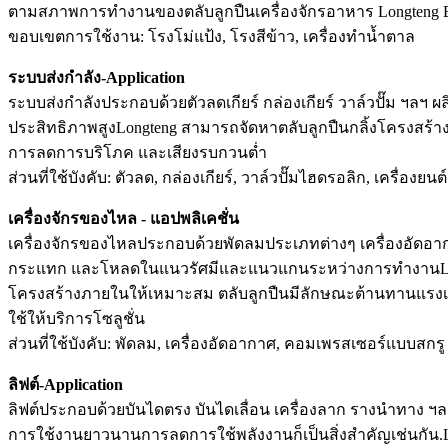
ตามสภาพการทำงานของตลับลูกปืนเครื่องจักรอาหาร Longteng Be
ขอบเขตการใช้งาน: โรงโม่แป้ง, โรงสีข้าว, เครื่องทำน้ำตาล
ระบบส่งกำลัง-Application
ระบบส่งกำลังประกอบด้วยตัวลดเกียร์ กล่องเกียร์ วาล์วปั๊ม ฯลฯ
ประสิทธิภาพสูงLongteng สามารถจัดหาตลับลูกปืนกลิ้งโครงส
การลดการบริโภค และเสียงรบกวนต่ำ
ส่วนที่ใช้บังคับ: ตัวลด, กล่องเกียร์, วาล์วปั๊มไฮดรอลิก, เครื่องยนต
เครื่องจักรของไหล - แอปพลิเคชั่น
เครื่องจักรของไหลประกอบด้วยพัดลมประเภทต่างๆ เครื่องอัดอากา
กระแทก และโหลดในแนวรัศมีและแนวแกนระหว่างการทำงานLongt
โครงสร้างภายในให้เหมาะสม ตลับลูกปืนมีลักษณะต้านทานแรงเสี
ใช้ให้บริการโซลูชั่น
ส่วนที่ใช้บังคับ: พัดลม, เครื่องอัดอากาศ, คอมเพรสเซอร์แบบสกรู
ลิฟต์-Application
ลิฟต์ประกอบด้วยบันไดตรง บันไดเลื่อน เครื่องลาก รางนำทาง ฯล
การใช้งานยาวนานการลดการใช้พลังงานก็เป็นสิ่งสำคัญเช่นกัน.L