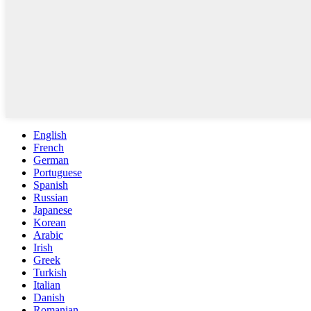
English
French
German
Portuguese
Spanish
Russian
Japanese
Korean
Arabic
Irish
Greek
Turkish
Italian
Danish
Romanian