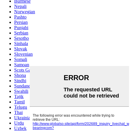
Burmese
Nepali
Norwegian
Pashto
Persian
Punjabi
Serbian
Sesotho
Sinhala
Slovak
Slovenian
Somali
Samoan
Scots Gaelic
Shona
Sindhi
Sundanese
Swahili
Tajik
Tamil
Telugu
Thai
Ukrainian
Urdu
Uzbek