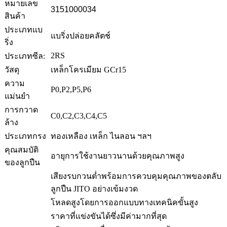
หมายเลข
3151000034
สินค้า
ประเภทแบ
แบริ่งปล่อยคลัตช์
ริ่ง
2RS
ประเภทซีล:
วัสดุ
เหล็กโครเมียม GCr15
ความ
P0,P2,P5,P6
แม่นยำ
การกวาด
C0,C2,C3,C4,C5
ล้าง
ประเภทกรง
ทองเหลือง เหล็ก ไนลอน ฯลฯ
คุณสมบัติ
อายุการใช้งานยาวนานด้วยคุณภาพสูง
ของลูกปืน
เสียงรบกวนต่ำพร้อมการควบคุมคุณภาพของตลับ
ลูกปืน JITO อย่างเข้มงวด
โหลดสูงโดยการออกแบบทางเทคนิคขั้นสูง
ราคาที่แข่งขันได้ซึ่งมีค่ามากที่สุด