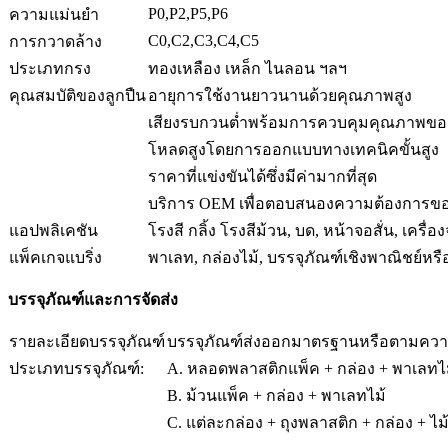
P0,P2,P5,P6
ความแม่นยำ
C0,C2,C3,C4,C5
การกวาดล้าง
ประเภทกรง
ทองเหลือง เหล็ก ไนลอน ฯลฯ
คุณสมบัติของลูกปืน
อายุการใช้งานยาวนานด้วยคุณภาพสูง
เสียงรบกวนต่ำพร้อมการควบคุมคุณภาพของต
โหลดสูงโดยการออกแบบทางเทคนิคขั้นสูง
ราคาที่แข่งขันได้ซึ่งมีค่ามากที่สุด
บริการ OEM เพื่อตอบสนองความต้องการขอ
แอปพลิเคชัน
โรงสี กลิ้ง โรงสีม้วน, บด, หน้าจอสั่น, เครื
แพ็คเกจแบริ่ง
พาเลท, กล่องไม้, บรรจุภัณฑ์เชิงพาณิชย์ห
บรรจุภัณฑ์และการจัดส่ง
รายละเอียดบรรจุภัณฑ์
บรรจุภัณฑ์ส่งออกมาตรฐานหรือตามควา
ประเภทบรรจุภัณฑ์:
A. หลอดพลาสติกแพ็ค + กล่อง + พาเลทไ
B. ม้วนแพ็ค + กล่อง + พาเลทไม้
C. แต่ละกล่อง + ถุงพลาสติก + กล่อง + ไ