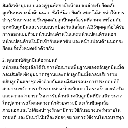
สัมผัสเชิงมุมแบบแถวคู่รุ่นที่สองมีหน้าแปลนสำหรับยึดตลับ
ลูกปืนบนรางน้ำด้านนอก ซึ่งใช้น็อตยึดกับเพลาได้ง่ายทำให้การ
บำรุงรักษารถง่ายขึ้นชุดตลับลูกปืนดุมล้อรุ่นที่สามมาพร้อมกับ
ชุดตลับลูกปืนและระบบเบรกป้องกันล้อล็อก ABSชุดดุมล้อได้รับ
การออกแบบด้วยหน้าแปลนด้านในและหน้าแปลนด้านนอก
หน้าแปลนด้านในยึดเข้ากับเพลาขับ และหน้าแปลนด้านนอกจะ
ยึดแบริ่งทั้งหมดเข้าด้วยกัน
2. คุณสมบัติลูกปืนล้อรถยนต์:
หน่วยแบริ่งดุมล้อได้รับการพัฒนาบนพื้นฐานของตลับลูกปืนเม็ด
กลมสัมผัสเชิงมุมมาตรฐานและตลับลูกปืนเม็ดกลมเรียวรวม
ตลับลูกปืนสองชุดเข้าด้วยกันและมีสมรรถนะการประกอบที่ดี
สามารถขจัดการปรับระยะห่าง น้ำหนักเบา โครงสร้างกะทัดรัด
และความสามารถในการรับน้ำหนักตลับลูกปืนที่ปิดสนิทขนาด
ใหญ่สามารถโหลดล่วงหน้าด้วยจาระบี ละเว้นซีลดุมล้อ
ภายนอกและไม่ต้องบำรุงรักษามีการใช้กันอย่างแพร่หลายใน
รถยนต์ และมีแนวโน้มที่จะค่อยๆ ขยายการใช้งานในรถบรรทุก