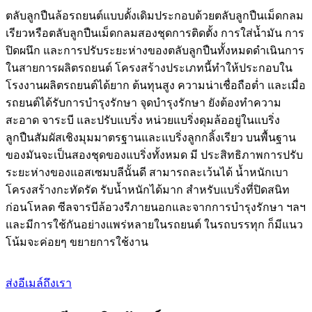
ตลับลูกปืนล้อรถยนต์แบบดั้งเดิมประกอบด้วยตลับลูกปืนเม็ดกลม
เรียวหรือตลับลูกปืนเม็ดกลมสองชุดการติดตั้ง การใส่น้ำมัน การ
ปิดผนึก และการปรับระยะห่างของตลับลูกปืนทั้งหมดดำเนินการ
ในสายการผลิตรถยนต์ โครงสร้างประเภทนี้ทำให้ประกอบใน
โรงงานผลิตรถยนต์ได้ยาก ต้นทุนสูง ความน่าเชื่อถือต่ำ และเมื่อ
รถยนต์ได้รับการบำรุงรักษา จุดบำรุงรักษา ยังต้องทำความ
สะอาด จาระบี และปรับแบริ่ง หน่วยแบริ่งดุมล้ออยู่ในแบริ่ง
ลูกปืนสัมผัสเชิงมุมมาตรฐานและแบริ่งลูกกลิ้งเรียว บนพื้นฐาน
ของมันจะเป็นสองชุดของแบริ่งทั้งหมด มี ประสิทธิภาพการปรับ
ระยะห่างของแอสเซมบลีนั้นดี สามารถละเว้นได้ น้ำหนักเบา
โครงสร้างกะทัดรัด รับน้ำหนักได้มาก สำหรับแบริ่งที่ปิดสนิท
ก่อนโหลด ซีลจารบีล้อวงรีภายนอกและจากการบำรุงรักษา ฯลฯ
และมีการใช้กันอย่างแพร่หลายในรถยนต์ ในรถบรรทุก ก็มีแนว
โน้มจะค่อยๆ ขยายการใช้งาน
ส่งอีเมล์ถึงเรา