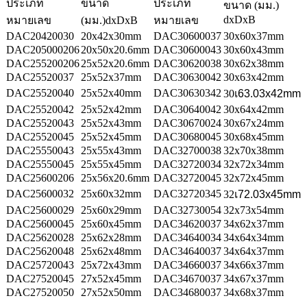
ประเภท
ขนาด
ประเภท
ขนาด (มม.)
dxDxB
หมายเลข
(มม.)dxDxB
หมายเลข
DAC20420030
20x42x30mm
DAC30600037
30x60x37mm
DAC205000206
20x50x20.6mm
DAC30600043
30x60x43mm
DAC255200206
25x52x20.6mm
DAC30620038
30x62x38mm
DAC25520037
25x52x37mm
DAC30630042
30x63x42mm
DAC25520040
25x52x40mm
DAC30630342
30
เ
63.03x42mm
DAC25520042
25x52x42mm
DAC30640042
30x64x42mm
DAC25520043
25x52x43mm
DAC30670024
30x67x24mm
DAC25520045
25x52x45mm
DAC30680045
30x68x45mm
DAC25550043
25x55x43mm
DAC32700038
32x70x38mm
DAC25550045
25x55x45mm
DAC32720034
32x72x34mm
DAC25600206
25x56x20.6mm
DAC32720045
32x72x45mm
DAC25600032
25x60x32mm
DAC32720345
32
เ
72.03x45mm
DAC25600029
25x60x29mm
DAC32730054
32x73x54mm
DAC25600045
25x60x45mm
DAC34620037
34x62x37mm
DAC25620028
25x62x28mm
DAC34640034
34x64x34mm
DAC25620048
25x62x48mm
DAC34640037
34x64x37mm
DAC25720043
25x72x43mm
DAC34660037
34x66x37mm
DAC27520045
27x52x45mm
DAC34670037
34x67x37mm
DAC27520050
27x52x50mm
DAC34680037
34x68x37mm