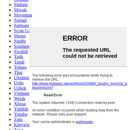
Sinhala
Slovak
Slovenian
Somali
Samoan
Scots Gaelic
Shona
Sindhi
Sundanese
Swahili
Tajik
Tamil
Telugu
Thai
Ukrainian
Urdu
Uzbek
Vietnamese
Welsh
Xhosa
Yiddish
Yoruba
Zulu
Kinyarwanda
Tatar