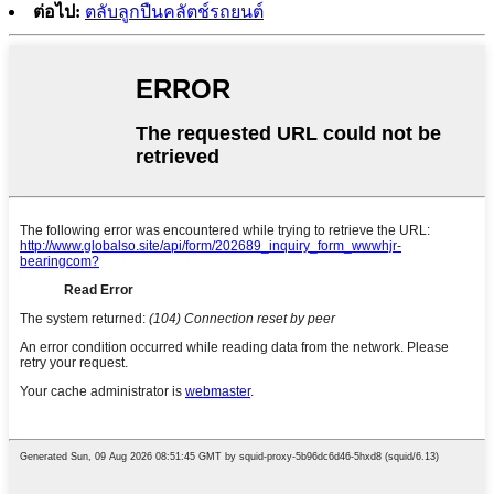
ต่อไป:
ตลับลูกปืนคลัตช์รถยนต์